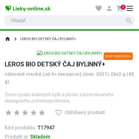
favorite
person
shopping_cart
0
search
home
LEROS BIO DETSKÝ ČAJ BYLINNÝ+
pred expiráciou
LEROS BIO DETSKÝ ČAJ BYLINNÝ+
nálevové vrecká (od 6+ mesiacov) (inov. 2021) 20x2 g (40
g)
Zmes vysoko kvalitných bylín a plodov z kontrolovaného
ekologického poľnohospodárstva.
star
star
star
star
star
favorite_border
Obľúbený produkt
Kód produktu:
T17947
Produkt je:
Skladom