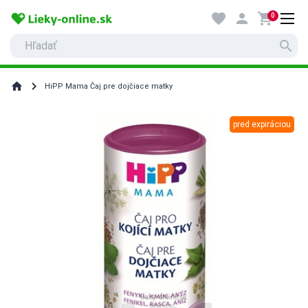
favorite
person
shopping_cart
0
search
home
HiPP Mama Čaj pre dojčiace matky
pred expiráciou