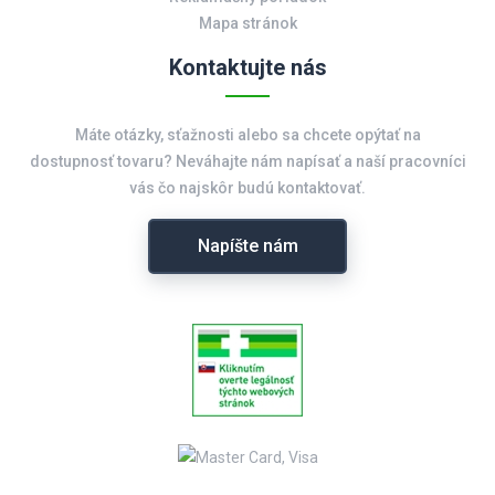
Mapa stránok
Kontaktujte nás
Máte otázky, sťažnosti alebo sa chcete opýtať na
dostupnosť tovaru? Neváhajte nám napísať a naší pracovníci
vás čo najskôr budú kontaktovať.
Napíšte nám