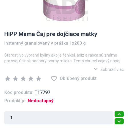
HiPP Mama Čaj pre dojčiace matky
instantný granulovaný v prášku 1x200 g
Starostlivo vybrané byliny ako je fenikel, aníz a rasca sú známe
pro svoj úcinok podpory tvorby mlieka. Tento chutný cajový nápoj
Vám pomôže pokryt zvýšenú potrebu tekutín v období dojcenia.
expand_more
Zobraziť viac
Dbajte na vyváženú stravu a zdravý životný štýl.
star
star
star
star
star
favorite_border
• bez umelých aróm
Obľúbený produkt
• bez konzervacných látok a farbív
• bez mliecnej zložky
Kód produktu:
T17797
• bez lepku
Produkt je:
Nedostupný