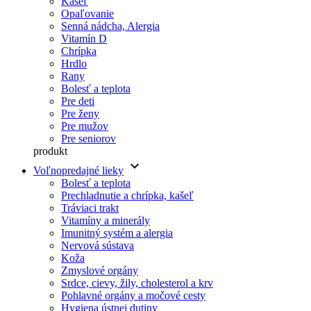
Kašeľ
Opaľovanie
Senná nádcha, Alergia
Vitamín D
Chrípka
Hrdlo
Rany
Bolesť a teplota
Pre deti
Pre ženy
Pre mužov
Pre seniorov
produkt
keyboard_arrow_down
Voľnopredajné lieky
Bolesť a teplota
Prechladnutie a chrípka, kašeľ
Tráviaci trakt
Vitamíny a minerály
Imunitný systém a alergia
Nervová sústava
Koža
Zmyslové orgány
Srdce, cievy, žily, cholesterol a krv
Pohlavné orgány a močové cesty
Hygiena ústnej dutiny