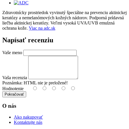
Zdravotnícky prostriedok vyvinutý špeciálne na prevenciu aktinickej
keratózy a nemelanómových kožných nádorov. Podporná prídavná
liečba aktinickej keratózy. Veľmi vysoká UVA/UVB emulzná
ochrana kože.
Viac na adc.sk
Napísať recenziu
Vaše meno
Vaša recenzia
Poznámka:
HTML nie je preložené!
Hodnotenie
Pokračovať
O nás
Ako nakupovať
Kontaktujte nás