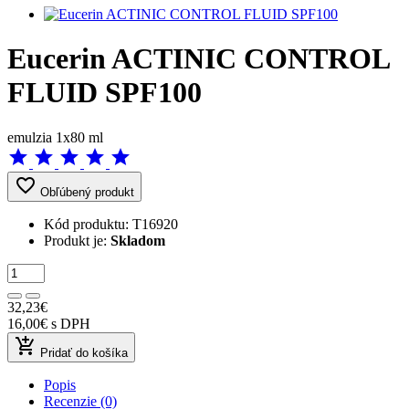
Eucerin ACTINIC CONTROL
FLUID SPF100
emulzia 1x80 ml
star
star
star
star
star
favorite_border
Obľúbený produkt
Kód produktu:
T16920
Produkt je:
Skladom
32,23€
16,00€
s DPH
add_shopping_cart
Pridať do košíka
Popis
Recenzie (0)