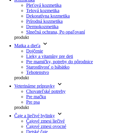
Pleťová kozmetika
Telová kozmetika
Dekoratívna kozmetika
Prírodná kozmetika
Dermokozmetika
Slnečná ochrana, Po opaľovaní
produkt
keyboard_arrow_down
Matka a dieťa
Dojčenie
Lieky a vitamíny pre deti
Pre mamičky, potreby do pôrodnice
Starostlivosť o bábätko
Tehotenstvo
produkt
keyboard_arrow_down
Veterinárne prípravky
Chovateľské potreby
Pre mačku
Pre psa
produkt
keyboard_arrow_down
Čaje a liečivé bylinky
Čajové zmesi liečivé
Čajové zmesi ovocné
Detské čaje