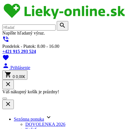
search
Napíšte hľadaný výraz.
phone_in_talk
Pondelok - Piatok: 8.00 - 16.00
+421 915 293 524
favorite
person
Prihlásenie
shopping_cart
0
0,00€
close
Váš nákupný košík je prázdny!
close
keyboard_arrow_down
Sezónna ponuka
DOVOLENKA 2026