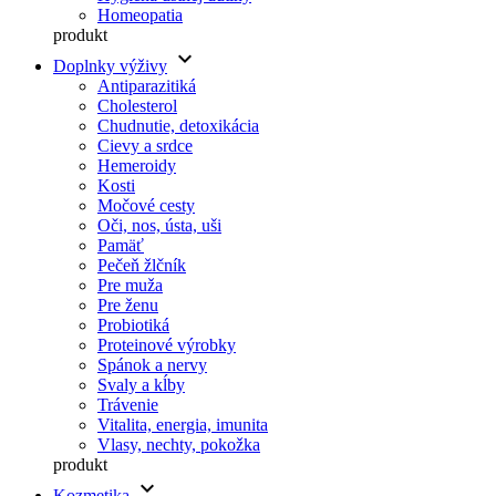
Homeopatia
produkt
keyboard_arrow_down
Doplnky výživy
Antiparazitiká
Cholesterol
Chudnutie, detoxikácia
Cievy a srdce
Hemeroidy
Kosti
Močové cesty
Oči, nos, ústa, uši
Pamäť
Pečeň žlčník
Pre muža
Pre ženu
Probiotiká
Proteinové výrobky
Spánok a nervy
Svaly a kĺby
Trávenie
Vitalita, energia, imunita
Vlasy, nechty, pokožka
produkt
keyboard_arrow_down
Kozmetika