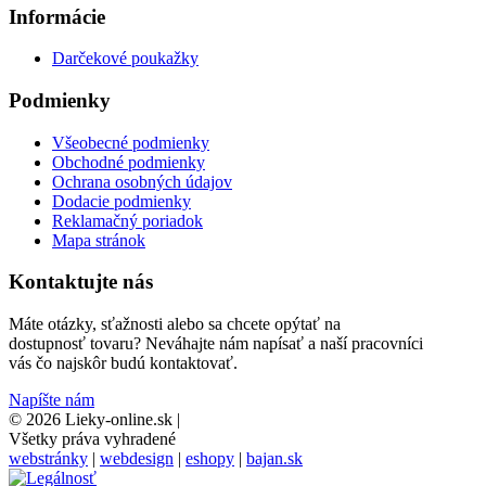
Informácie
Darčekové poukažky
Podmienky
Všeobecné podmienky
Obchodné podmienky
Ochrana osobných údajov
Dodacie podmienky
Reklamačný poriadok
Mapa stránok
Kontaktujte nás
Máte otázky, sťažnosti alebo sa chcete opýtať na
dostupnosť tovaru? Neváhajte nám napísať a naší pracovníci
vás čo najskôr budú kontaktovať.
Napíšte nám
© 2026 Lieky-online.sk
|
Všetky práva vyhradené
webstránky
|
webdesign
|
eshopy
|
bajan.sk