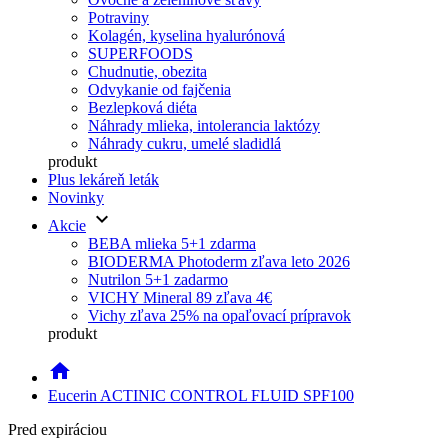
Potraviny
Kolagén, kyselina hyalurónová
SUPERFOODS
Chudnutie, obezita
Odvykanie od fajčenia
Bezlepková diéta
Náhrady mlieka, intolerancia laktózy
Náhrady cukru, umelé sladidlá
produkt
Plus lekáreň leták
Novinky
keyboard_arrow_down
Akcie
BEBA mlieka 5+1 zdarma
BIODERMA Photoderm zľava leto 2026
Nutrilon 5+1 zadarmo
VICHY Mineral 89 zľava 4€
Vichy zľava 25% na opaľovací prípravok
produkt
home
Eucerin ACTINIC CONTROL FLUID SPF100
Pred expiráciou