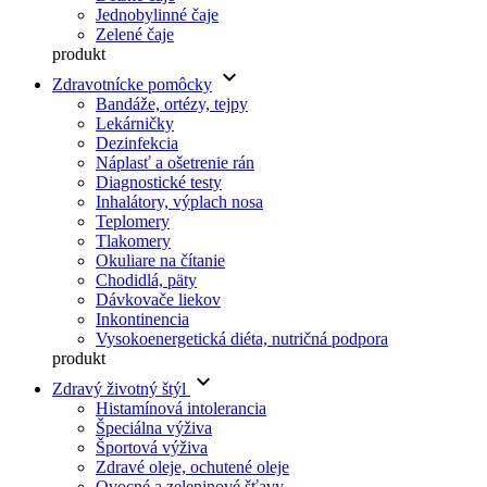
Jednobylinné čaje
Zelené čaje
produkt
keyboard_arrow_down
Zdravotnícke pomôcky
Bandáže, ortézy, tejpy
Lekárničky
Dezinfekcia
Náplasť a ošetrenie rán
Diagnostické testy
Inhalátory, výplach nosa
Teplomery
Tlakomery
Okuliare na čítanie
Chodidlá, päty
Dávkovače liekov
Inkontinencia
Vysokoenergetická diéta, nutričná podpora
produkt
keyboard_arrow_down
Zdravý životný štýl
Histamínová intolerancia
Špeciálna výživa
Športová výživa
Zdravé oleje, ochutené oleje
Ovocné a zeleninové šťavy